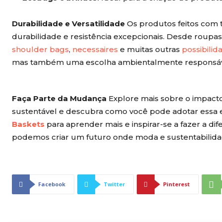
Durabilidade e Versatilidade
Os produtos feitos com 
durabilidade e resistência excepcionais. Desde roupa
shoulder bags
,
necessaires
e muitas outras
possi
b
ilid
mas também uma escolha ambientalmente responsáv
Faça Parte da Mudança
Explore mais sobre o impacto
sustentável e descubra como você pode adotar essa esc
Baskets
para aprender mais e inspirar-se a fazer a di
podemos criar um futuro onde moda e sustentabilid
Facebook
Twitter
Pinterest