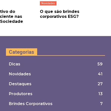
Novidades
tivo do
O que são brindes
iente nas
corporativos ESG?
 Sociedade
Categorias
Dicas
59
Novidades
41
Destaques
27
Produtores
13
Brindes Corporativos
7